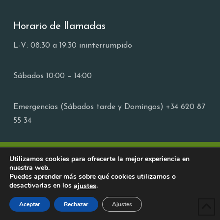
Horario de llamadas
L-V: 08:30 a 19:30 ininterrumpido
Sábados 10:00 – 14:00
Emergencias (Sábados tarde y Domingos) +34 620 87
55 34
Utilizamos cookies para ofrecerte la mejor experiencia en
EL COLLADITO · 2025 · TODOS LOS DERECHOS RESERVADOS
nuestra web.
Puedes aprender más sobre qué cookies utilizamos o
POLÍTICA DE PRIVACIDAD
POLÍTICA DE COOKIES
TÉRMINOS Y CONDICIONES
desactivarlas en los
.
ajustes
Aceptar
Rechazar
Ajustes
FACEBOOK
X
YOUTUBE
INSTAGRAM