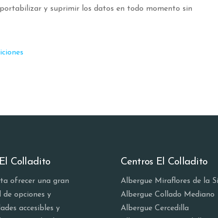
, portabilizar y suprimir los datos en todo momento sin
iciones
El Colladito
Centros El Colladito
ta ofrecer una gran
Albergue Miraflores de la S
d de opciones y
Albergue Collado Mediano
dades accesibles y
Albergue Cercedilla