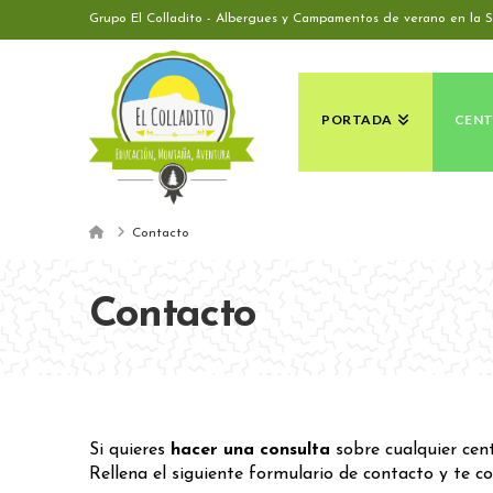
Grupo El Colladito - Albergues y Campamentos de verano en la S
PORTADA
CEN
Home
Contacto
Contacto
Si quieres
hacer una consulta
sobre cualquier cent
Rellena el siguiente formulario de contacto y te c