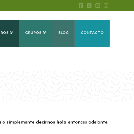
Facebook
X
YouTube
Instagram
IROS
GRUPOS
BLOG
CONTACTO
a
o simplemente
decirnos hola
entonces adelante.