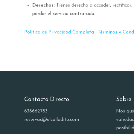
Derechos:
Tienes derecho a acceder, rectificar
perder el servicio contratado.
Política de Privacidad Completa
·
Términos y Cond
Contacto Directo
Sobre 
638662783
Nos gus
reservas@elcolladito.com
varieda
posibili