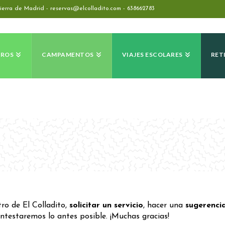
ierra de Madrid - reservas@elcolladito.com -
638662783
TROS
CAMPAMENTOS
VIAJES ESCOLARES
RET
ro de El Colladito,
solicitar un servicio
, hacer una
sugerenci
ontestaremos lo antes posible. ¡Muchas gracias!